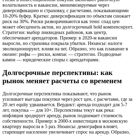
волатильность и вакансии, минимизируемые через
диверсификацию и страховку, с расчетами, показывающими
10-20% буфер. Кратко: диверсификация по объектам снижает
риск на 30%. Риски разворачиваются как тени: спад цен
может обесценить актив, но долгосрочный hold компенсирует.
Стратегии: выбор ликвидных районов, как центр,
обеспечивает арендаторов. Пример: в 2020-м вакансии
выросли, но страховка покрыла убытки. Нюансы: налоги
эволюционируют, влияя на net. Образно, это как плавание в
океане: рифы — риски, компас — стратегии. Подводные
камни — юридические споры с арендаторами.
Долгосрочные перспективы: как
рынок меняет расчеты со временем
Долгосрочные перспективы показывают, что рынок
усиливает выгоды покупки через рост цен, с расчетами, где за
20 лет equity удваивается. Вердикт: аренда подходит для 5-7
лет, покупка — для 10+. Перспективы текут как река:
инфляция эродирует аренду, рынок поднимает стоимость
собственности. Пример: в 2000-х инвестиция в московскую
квартиру выросла в 5 раз. Нюансы: демография влияет,
стареющее население увеличивает спрос на аренду. Образно,