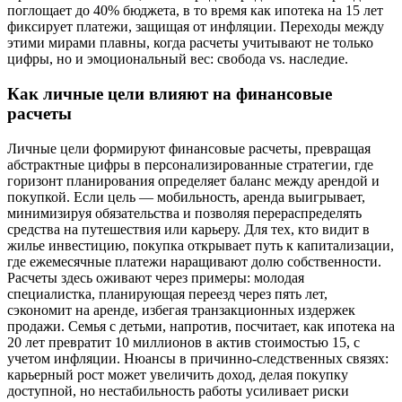
поглощает до 40% бюджета, в то время как ипотека на 15 лет
фиксирует платежи, защищая от инфляции. Переходы между
этими мирами плавны, когда расчеты учитывают не только
цифры, но и эмоциональный вес: свобода vs. наследие.
Как личные цели влияют на финансовые
расчеты
Личные цели формируют финансовые расчеты, превращая
абстрактные цифры в персонализированные стратегии, где
горизонт планирования определяет баланс между арендой и
покупкой. Если цель — мобильность, аренда выигрывает,
минимизируя обязательства и позволяя перераспределять
средства на путешествия или карьеру. Для тех, кто видит в
жилье инвестицию, покупка открывает путь к капитализации,
где ежемесячные платежи наращивают долю собственности.
Расчеты здесь оживают через примеры: молодая
специалистка, планирующая переезд через пять лет,
сэкономит на аренде, избегая транзакционных издержек
продажи. Семья с детьми, напротив, посчитает, как ипотека на
20 лет превратит 10 миллионов в актив стоимостью 15, с
учетом инфляции. Нюансы в причинно-следственных связях:
карьерный рост может увеличить доход, делая покупку
доступной, но нестабильность работы усиливает риски