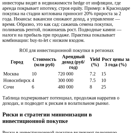
инвесторы видят в недвижимости hedge от инфляции, где
аренда покрывает ипотеку, строя equity. Пример: в Краснодаре
покупка на стадии котлована приносит 20% прироста за 2
года. Нюансы: вакансии снижают доход, а управление —
время. Образно, это как сад: сажаешь семена покупки,
поливаешь рентой, пожинаешь рост. Подводные камни —
налоги на прибыль при продаже. Практика показывает
комбинации: buy-to-let с низким входом.
ROI для инвестиционной покупки в регионах
Арендный
Стоимость
Yield
Рост цены за
Город
доход (руб/
(млн руб)
(%)
3 года (%)
год)
Москва
10
720 000
7.2
15
Новосибирск
4
300 000
7.5
10
Сочи
6
480 000
8
25
Таблица подчеркивает потенциал, продолжая нарратив о
доходах, и подводит к рискам в волатильном рынке.
Риски и стратегии минимизации в
инвестиционной покупке
Риски в инвестиционной покупке включают рыночную