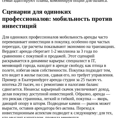
семьи адаптируют планы, комбинируя опции для баланса.
Сценарии для одиноких
профессионалов: мобильность против
инвестиций
Для одиноких профессионалов мобильность аренды часто
перевешивает инвестиции в покупку, особенно при частых
переездах, где расчеты показывают экономию на транзакциях.
Вердикт: аренда сберегает 1-2 миллиона за 3 года по
сравнению с покупкой и продажей. Этот сценарий
раскрывается в динамике карьеры: специалист в IT,
меняющий города, находит в аренде свободу, как птица в
полете, избегая оков собственности. Покупка подходит тем,
кто видит в жилье пассив, сдавая его, но требует управления.
Пример: в Екатеринбурге аренда студии за 25 тысяч vs.
ипотека 20 тысяч, но с ремонтами и налогами баланс
сдвигается. Нюансы: карьерный скачок увеличивает доход,
делая покупку доступной инвестицией. Образно, аренда —
это рюкзак странника, легкий и гибкий, покупка — якорь,
дающий опору в шторм. Подводные камни — рынок может
вырасти, оставив арендатора без актива. Переход к
инвестиционным аспектам подводит к следующему: для тех,
кто мыслит капиталом, правила меняются.