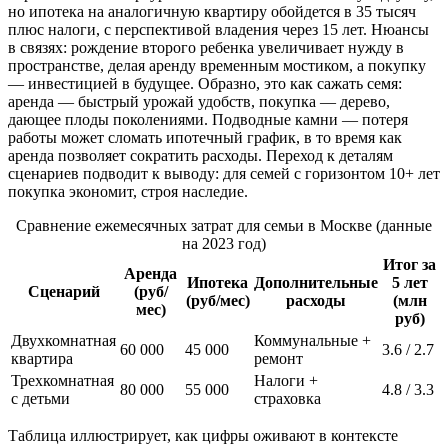
но ипотека на аналогичную квартиру обойдется в 35 тысяч
плюс налоги, с перспективой владения через 15 лет. Нюансы
в связях: рождение второго ребенка увеличивает нужду в
пространстве, делая аренду временным мостиком, а покупку
— инвестицией в будущее. Образно, это как сажать семя:
аренда — быстрый урожай удобств, покупка — дерево,
дающее плоды поколениями. Подводные камни — потеря
работы может сломать ипотечный график, в то время как
аренда позволяет сократить расходы. Переход к деталям
сценариев подводит к выводу: для семей с горизонтом 10+ лет
покупка экономит, строя наследие.
Сравнение ежемесячных затрат для семьи в Москве (данные
на 2023 год)
Итог за
Аренда
Ипотека
Дополнительные
5 лет
Сценарий
(руб/
(руб/мес)
расходы
(млн
мес)
руб)
Двухкомнатная
Коммунальные +
60 000
45 000
3.6 / 2.7
квартира
ремонт
Трехкомнатная
Налоги +
80 000
55 000
4.8 / 3.3
с детьми
страховка
Таблица иллюстрирует, как цифры оживают в контексте