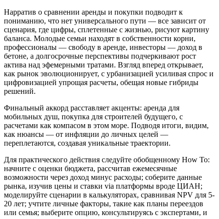
Нарратив о сравнении аренды и покупки подводит к
пониманию, что нет универсального пути — все зависит от
сценария, где цифры, сплетенные с жизнью, рисуют картину
баланса. Молодые семьи находят в собственности корни,
профессионалы — свободу в аренде, инвесторы — доход в
бетоне, а долгосрочные перспективы подчеркивают рост
актива над эфемерными тратами. Взгляд вперед открывает,
как рынок эволюционирует, с урбанизацией усиливая спрос и
цифровизацией упрощая расчеты, обещая новые гибриды
решений.
Финальный аккорд расставляет акценты: аренда для
мобильных душ, покупка для строителей будущего, с
расчетами как компасом в этом море. Подводя итоги, видим,
как нюансы — от инфляции до личных целей —
переплетаются, создавая уникальные траектории.
Для практического действия следуйте обобщенному How To:
начните с оценки бюджета, рассчитав ежемесячные
возможности через доход минус расходы; соберите данные
рынка, изучив цены и ставки via платформы вроде ЦИАН;
моделируйте сценарии в калькуляторах, сравнивая NPV для 5-
20 лет; учтите личные факторы, такие как планы переездов
или семья; выберите опцию, консультируясь с экспертами, и