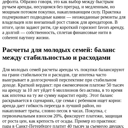
дефолта. Образно говоря, это как выбор между быстрым
ручьем аренды, несущимся без преград, и медленным, но
мощным потоком покупки, накапливающим силу. Практика
подчеркивает подводные камни — неожиданные ремонты для
владельцев или внезапный рост ставок для арендаторов. В
итоге, цели задают ритм, где короткий горизонт favors аренду,
а долгий — собственность, сплетая финансовые нити в
coherent паутину жизни.
Расчеты для молодых семей: баланс
между стабильностью и расходами
Для молодых семей расчеты аренды vs. покупки балансируют
на грани стабильности и расходов, где ипотека часто
выигрывает в долгосрочной перспективе при стабильном
доходе. Краткий вердикт: при ежемесячном платеже 50 тысяч
на аренду за 10 лет уйдет 6 миллионов без актива, в то время
как ипотека на ту же сумму нарастит equity. Этот баланс
раскрывается в сценариях, где семья с ребенком ищет корни:
аренда дает гибкость переезда в лучший район, но
накапливает траты, словно песок в часах. Покупка, с
первоначальным взносом 20%, фиксирует платежи, защищая
от роста цен, как крепость от осады. Пример из практики:
пара в Санкт-Петербурге платит 40 тысяч за съемную двушку,