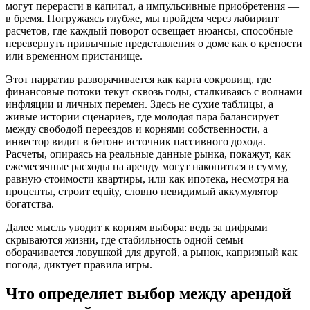
могут перерасти в капитал, а импульсивные приобретения —
в бремя. Погружаясь глубже, мы пройдем через лабиринт
расчетов, где каждый поворот освещает нюансы, способные
перевернуть привычные представления о доме как о крепости
или временном пристанище.
Этот нарратив разворачивается как карта сокровищ, где
финансовые потоки текут сквозь годы, сталкиваясь с волнами
инфляции и личных перемен. Здесь не сухие таблицы, а
живые истории сценариев, где молодая пара балансирует
между свободой переездов и корнями собственности, а
инвестор видит в бетоне источник пассивного дохода.
Расчеты, опираясь на реальные данные рынка, покажут, как
ежемесячные расходы на аренду могут накопиться в сумму,
равную стоимости квартиры, или как ипотека, несмотря на
проценты, строит equity, словно невидимый аккумулятор
богатства.
Далее мысль уводит к корням выбора: ведь за цифрами
скрываются жизни, где стабильность одной семьи
оборачивается ловушкой для другой, а рынок, капризный как
погода, диктует правила игры.
Что определяет выбор между арендой