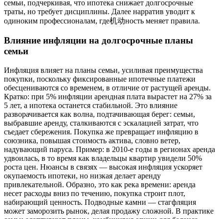
семьи, подчеркивая, что ипотека снижает долгосрочные
траты, но требует дисциплины. Далее нарратив уводит к
одиноким профессионалам, где机动ность меняет правила.
Влияние инфляции на долгосрочные планы
семьи
Инфляция влияет на планы семьи, усиливая преимущества
покупки, поскольку фиксированные ипотечные платежи
обесцениваются со временем, в отличие от растущей аренды.
Кратко: при 5% инфляции арендная плата вырастет на 27% за
5 лет, а ипотека останется стабильной. Это влияние
разворачивается как волна, подтачивающая берег: семьи,
выбравшие аренду, сталкиваются с эскалацией затрат, что
съедает сбережения. Покупка же превращает инфляцию в
союзника, повышая стоимость актива, словно ветер,
надувающий паруса. Пример: в 2010-е годы в регионах аренда
удвоилась, в то время как владельцы квартир увидели 50%
роста цен. Нюансы в связях — высокая инфляция ускоряет
окупаемость ипотеки, но низкая делает аренду
привлекательной. Образно, это как река времени: аренда
несет расходы вниз по течению, покупка строит плот,
набирающий ценность. Подводные камни — стагфляция
может заморозить рынок, делая продажу сложной. В практике