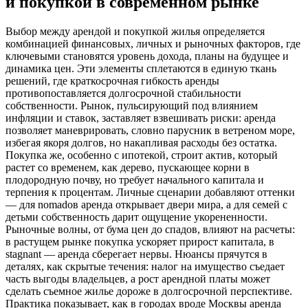
и покупкой в современном рынке
Выбор между арендой и покупкой жилья определяется
комбинацией финансовых, личных и рыночных факторов, где
ключевыми становятся уровень дохода, планы на будущее и
динамика цен. Эти элементы сплетаются в единую ткань
решений, где краткосрочная гибкость аренды
противопоставляется долгосрочной стабильности
собственности. Рынок, пульсирующий под влиянием
инфляции и ставок, заставляет взвешивать риски: аренда
позволяет маневрировать, словно парусник в ветреном море,
избегая якоря долгов, но накапливая расходы без остатка.
Покупка же, особенно с ипотекой, строит актив, который
растет со временем, как дерево, пускающее корни в
плодородную почву, но требует начального капитала и
терпения к процентам. Личные сценарии добавляют оттенки
— для nomadов аренда открывает двери мира, а для семей с
детьми собственность дарит ощущение укорененности.
Рыночные волны, от бума цен до спадов, влияют на расчеты:
в растущем рынке покупка ускоряет прирост капитала, в
stagnant — аренда сберегает нервы. Нюансы прячутся в
деталях, как скрытые течения: налог на имущество съедает
часть выгоды владельцев, а рост арендной платы может
сделать съемное жилье дороже в долгосрочной перспективе.
Практика показывает, как в городах вроде Москвы аренда