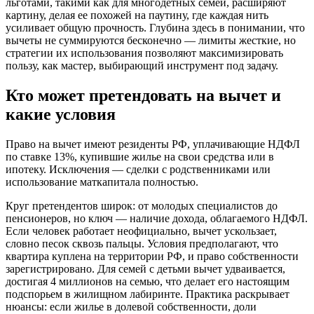
льготами, такими как для многодетных семей, расширяют
картину, делая ее похожей на паутину, где каждая нить
усиливает общую прочность. Глубина здесь в понимании, что
вычеты не суммируются бесконечно — лимиты жесткие, но
стратегии их использования позволяют максимизировать
пользу, как мастер, выбирающий инструмент под задачу.
Кто может претендовать на вычет и
какие условия
Право на вычет имеют резиденты РФ, уплачивающие НДФЛ
по ставке 13%, купившие жилье на свои средства или в
ипотеку. Исключения — сделки с родственниками или
использование маткапитала полностью.
Круг претендентов широк: от молодых специалистов до
пенсионеров, но ключ — наличие дохода, облагаемого НДФЛ.
Если человек работает неофициально, вычет ускользает,
словно песок сквозь пальцы. Условия предполагают, что
квартира куплена на территории РФ, и право собственности
зарегистрировано. Для семей с детьми вычет удваивается,
достигая 4 миллионов на семью, что делает его настоящим
подспорьем в жилищном лабиринте. Практика раскрывает
нюансы: если жилье в долевой собственности, доли