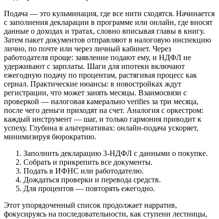
Подача — это кульминация, где все нити сходятся. Начинается
с заполнения декларации в программе или онлайн, где вносят
данные о доходах и тратах, словно вписывая главы в книгу.
Затем пакет документов отправляют в налоговую инспекцию
лично, по почте или через личный кабинет. Через
работодателя проще: заявление подают ему, и НДФЛ не
удерживают с зарплаты. Шаги для ипотеки включают
ежегодную подачу по процентам, растягивая процесс как
сериал. Практические нюансы: в новостройках ждут
регистрации, что может занять месяцы. Взаимосвязи с
проверкой — налоговая камерально verifies за три месяца,
после чего деньги приходят на счет. Аналогия с оркестром:
каждый инструмент — шаг, и только гармония приводит к
успеху. Глубина в альтернативах: онлайн-подача ускоряет,
минимизируя бюрократию.
Заполнить декларацию 3-НДФЛ с данными о покупке.
Собрать и прикрепить все документы.
Подать в ИФНС или работодателю.
Дождаться проверки и перевода средств.
Для процентов — повторять ежегодно.
Этот упорядоченный список продолжает нарратив,
фокусируясь на последовательности, как ступени лестницы,