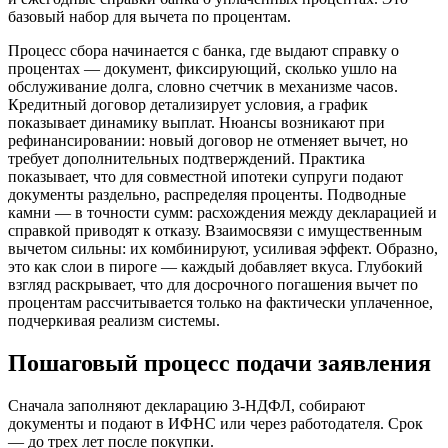
базовый набор для вычета по процентам.
Процесс сбора начинается с банка, где выдают справку о
процентах — документ, фиксирующий, сколько ушло на
обслуживание долга, словно счетчик в механизме часов.
Кредитный договор детализирует условия, а график
показывает динамику выплат. Нюансы возникают при
рефинансировании: новый договор не отменяет вычет, но
требует дополнительных подтверждений. Практика
показывает, что для совместной ипотеки супруги подают
документы раздельно, распределяя проценты. Подводные
камни — в точности сумм: расхождения между декларацией и
справкой приводят к отказу. Взаимосвязи с имущественным
вычетом сильны: их комбинируют, усиливая эффект. Образно,
это как слои в пироге — каждый добавляет вкуса. Глубокий
взгляд раскрывает, что для досрочного погашения вычет по
процентам рассчитывается только на фактически уплаченное,
подчеркивая реализм системы.
Пошаговый процесс подачи заявления
Сначала заполняют декларацию 3-НДФЛ, собирают
документы и подают в ИФНС или через работодателя. Срок
— до трех лет после покупки.