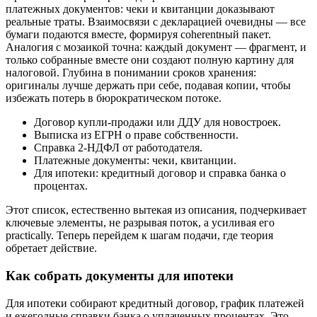
платежных документов: чеки и квитанции доказывают
реальные траты. Взаимосвязи с декларацией очевидны — все
бумаги подаются вместе, формируя coherentный пакет.
Аналогия с мозаикой точна: каждый документ — фрагмент, и
только собранные вместе они создают полную картину для
налоговой. Глубина в понимании сроков хранения:
оригиналы лучше держать при себе, подавая копии, чтобы
избежать потерь в бюрократическом потоке.
Договор купли-продажи или ДДУ для новостроек.
Выписка из ЕГРН о праве собственности.
Справка 2-НДФЛ от работодателя.
Платежные документы: чеки, квитанции.
Для ипотеки: кредитный договор и справка банка о
процентах.
Этот список, естественно вытекая из описания, подчеркивает
ключевые элементы, не разрывая поток, а усиливая его
practically. Теперь перейдем к шагам подачи, где теория
обретает действие.
Как собрать документы для ипотеки
Для ипотеки собирают кредитный договор, график платежей
и ежегодные справки банка о уплаченных процентах. Это