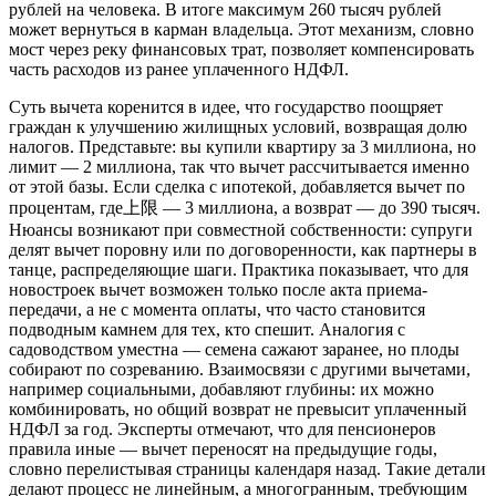
рублей на человека. В итоге максимум 260 тысяч рублей
может вернуться в карман владельца. Этот механизм, словно
мост через реку финансовых трат, позволяет компенсировать
часть расходов из ранее уплаченного НДФЛ.
Суть вычета коренится в идее, что государство поощряет
граждан к улучшению жилищных условий, возвращая долю
налогов. Представьте: вы купили квартиру за 3 миллиона, но
лимит — 2 миллиона, так что вычет рассчитывается именно
от этой базы. Если сделка с ипотекой, добавляется вычет по
процентам, где上限 — 3 миллиона, а возврат — до 390 тысяч.
Нюансы возникают при совместной собственности: супруги
делят вычет поровну или по договоренности, как партнеры в
танце, распределяющие шаги. Практика показывает, что для
новостроек вычет возможен только после акта приема-
передачи, а не с момента оплаты, что часто становится
подводным камнем для тех, кто спешит. Аналогия с
садоводством уместна — семена сажают заранее, но плоды
собирают по созреванию. Взаимосвязи с другими вычетами,
например социальными, добавляют глубины: их можно
комбинировать, но общий возврат не превысит уплаченный
НДФЛ за год. Эксперты отмечают, что для пенсионеров
правила иные — вычет переносят на предыдущие годы,
словно перелистывая страницы календаря назад. Такие детали
делают процесс не линейным, а многогранным, требующим