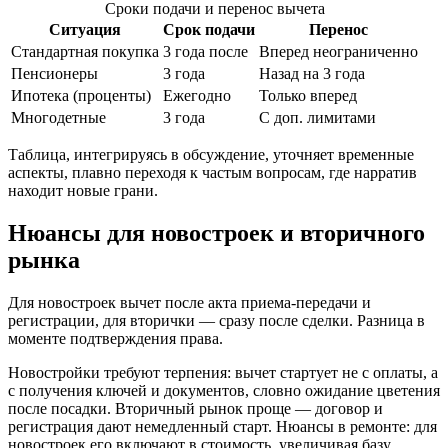
Сроки подачи и перенос вычета
Ситуация
Срок подачи
Перенос
Стандартная покупка
3 года после
Вперед неограниченно
Пенсионеры
3 года
Назад на 3 года
Ипотека (проценты)
Ежегодно
Только вперед
Многодетные
3 года
С доп. лимитами
Таблица, интегрируясь в обсуждение, уточняет временные
аспекты, плавно переходя к частым вопросам, где нарратив
находит новые грани.
Нюансы для новостроек и вторичного
рынка
Для новостроек вычет после акта приема-передачи и
регистрации, для вторички — сразу после сделки. Разница в
моменте подтверждения права.
Новостройки требуют терпения: вычет стартует не с оплаты, а
с получения ключей и документов, словно ожидание цветения
после посадки. Вторичный рынок проще — договор и
регистрация дают немедленный старт. Нюансы в ремонте: для
новостроек его включают в стоимость, увеличивая базу.