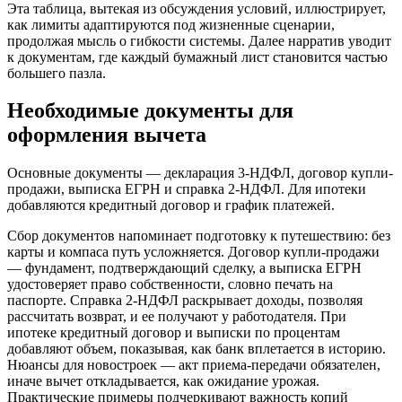
Эта таблица, вытекая из обсуждения условий, иллюстрирует,
как лимиты адаптируются под жизненные сценарии,
продолжая мысль о гибкости системы. Далее нарратив уводит
к документам, где каждый бумажный лист становится частью
большего пазла.
Необходимые документы для
оформления вычета
Основные документы — декларация 3-НДФЛ, договор купли-
продажи, выписка ЕГРН и справка 2-НДФЛ. Для ипотеки
добавляются кредитный договор и график платежей.
Сбор документов напоминает подготовку к путешествию: без
карты и компаса путь усложняется. Договор купли-продажи
— фундамент, подтверждающий сделку, а выписка ЕГРН
удостоверяет право собственности, словно печать на
паспорте. Справка 2-НДФЛ раскрывает доходы, позволяя
рассчитать возврат, и ее получают у работодателя. При
ипотеке кредитный договор и выписки по процентам
добавляют объем, показывая, как банк вплетается в историю.
Нюансы для новостроек — акт приема-передачи обязателен,
иначе вычет откладывается, как ожидание урожая.
Практические примеры подчеркивают важность копий