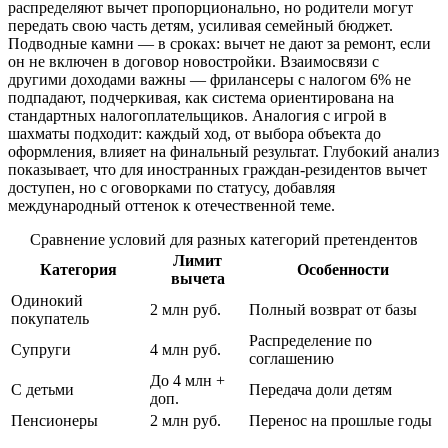
распределяют вычет пропорционально, но родители могут
передать свою часть детям, усиливая семейный бюджет.
Подводные камни — в сроках: вычет не дают за ремонт, если
он не включен в договор новостройки. Взаимосвязи с
другими доходами важны — фрилансеры с налогом 6% не
подпадают, подчеркивая, как система ориентирована на
стандартных налогоплательщиков. Аналогия с игрой в
шахматы подходит: каждый ход, от выбора объекта до
оформления, влияет на финальный результат. Глубокий анализ
показывает, что для иностранных граждан-резидентов вычет
доступен, но с оговорками по статусу, добавляя
международный оттенок к отечественной теме.
Сравнение условий для разных категорий претендентов
Лимит
Категория
Особенности
вычета
Одинокий
2 млн руб.
Полный возврат от базы
покупатель
Распределение по
Супруги
4 млн руб.
соглашению
До 4 млн +
С детьми
Передача доли детям
доп.
Пенсионеры
2 млн руб.
Перенос на прошлые годы