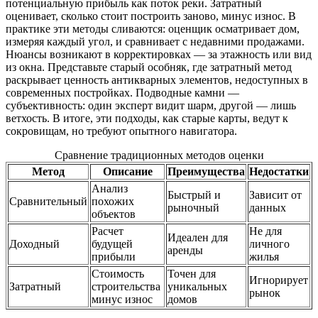
потенциальную прибыль как поток реки. Затратный
оценивает, сколько стоит построить заново, минус износ. В
практике эти методы сливаются: оценщик осматривает дом,
измеряя каждый угол, и сравнивает с недавними продажами.
Нюансы возникают в корректировках — за этажность или вид
из окна. Представьте старый особняк, где затратный метод
раскрывает ценность антикварных элементов, недоступных в
современных постройках. Подводные камни —
субъективность: один эксперт видит шарм, другой — лишь
ветхость. В итоге, эти подходы, как старые карты, ведут к
сокровищам, но требуют опытного навигатора.
Сравнение традиционных методов оценки
Метод
Описание
Преимущества
Недостатки
Анализ
Быстрый и
Зависит от
Сравнительный
похожих
рыночный
данных
объектов
Расчет
Не для
Идеален для
Доходный
будущей
личного
аренды
прибыли
жилья
Стоимость
Точен для
Игнорирует
Затратный
строительства
уникальных
рынок
минус износ
домов