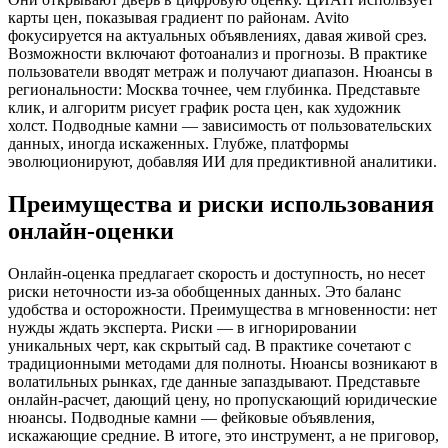
карты цен, показывая градиент по районам. Avito
фокусируется на актуальных объявлениях, давая живой срез.
Возможности включают фотоанализ и прогнозы. В практике
пользователи вводят метраж и получают диапазон. Нюансы в
региональности: Москва точнее, чем глубинка. Представьте
клик, и алгоритм рисует график роста цен, как художник
холст. Подводные камни — зависимость от пользовательских
данных, иногда искаженных. Глубже, платформы
эволюционируют, добавляя ИИ для предиктивной аналитики.
Преимущества и риски использования
онлайн-оценки
Онлайн-оценка предлагает скорость и доступность, но несет
риски неточности из-за обобщенных данных. Это баланс
удобства и осторожности. Преимущества в мгновенности: нет
нужды ждать эксперта. Риски — в игнорировании
уникальных черт, как скрытый сад. В практике сочетают с
традиционными методами для полноты. Нюансы возникают в
волатильных рынках, где данные запаздывают. Представьте
онлайн-расчет, дающий цену, но пропускающий юридические
нюансы. Подводные камни — фейковые объявления,
искажающие средние. В итоге, это инструмент, а не приговор,