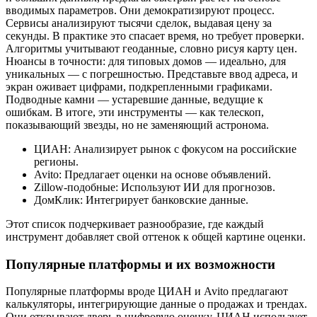
вводимых параметров. Они демократизируют процесс.
Сервисы анализируют тысячи сделок, выдавая цену за
секунды. В практике это спасает время, но требует проверки.
Алгоритмы учитывают геоданные, словно рисуя карту цен.
Нюансы в точности: для типовых домов — идеально, для
уникальных — с погрешностью. Представьте ввод адреса, и
экран оживает цифрами, подкрепленными графиками.
Подводные камни — устаревшие данные, ведущие к
ошибкам. В итоге, эти инструменты — как телескоп,
показывающий звезды, но не заменяющий астронома.
ЦИАН: Анализирует рынок с фокусом на российские
регионы.
Avito: Предлагает оценки на основе объявлений.
Zillow-подобные: Используют ИИ для прогнозов.
ДомКлик: Интегрирует банковские данные.
Этот список подчеркивает разнообразие, где каждый
инструмент добавляет свой оттенок к общей картине оценки.
Популярные платформы и их возможности
Популярные платформы вроде ЦИАН и Avito предлагают
калькуляторы, интегрирующие данные о продажах и трендах.
Они открывают дверь в цифровую оценку. ЦИАН использует