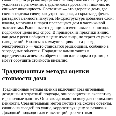
усиливает притяжение, а удаленность добавляет тишины, но
снижает ликвидность. Состояние — это здоровье дома, где
свежая отделка сияет, как утренняя роса, а скрытые дефекты
разъедают ценность изнутри. Инфраструктура добавляет слои:
школы, магазины и парки превращают дом в часть живой
экосистемы. Рыночные тенденции, изменчивые как погода,
подгоняют цены под спрос. В примерах из практики видно,
как дом у реки набирает в цене из-за вида, но теряет от риска
наводнений. Нюансы в коммуникациях — газ, вода,
электричество — часто становятся решающими, особенно в
загородных объектах. Подводные камни таятся в
юридических аспектах: обременения или споры о границах
могут обрушить стоимость внезапно.
Традиционные методы оценки
стоимости дома
Традиционные методы оценки включают сравнительный,
доходный и затратный подходы, опирающиеся на экспертизу
и рыночные данные. Они закладывают основу для понимания
ценности. Сравнительный метод смотрит на схожие объекты,
словно на соседей по улице, корректируя цену за различия.
Доходный подходит для инвестиций, рассчитывая