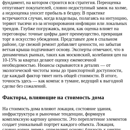
фундамент, на котором строится вся стратегия. Переоценка
отпугивает покупателей, словно недоступный замок на холме,
а недооценка уносит прибыль в бездну. В практике
встречаются случаи, когда владельцы, полагаясь на интуицию,
теряют тысячи из-за игнорирования инфляции или локальных
трендов. Глубже погружаясь, видим, как оценка влияет на
переговоры: точные цифры дают преимущество, превращая
торг в искусство убеждения. Представьте дом в спальном
районе, где свежий ремонт добавляет ценности, но забытая
ветхая крыша подтачивает основу. Эксперты отмечают, что в
динамичных рынках, таких как московский, колебания цен на
10-15% за квартал делают оценку ежемесячной
необходимостью. Нюансы скрываются в деталях — от
экологической чистоты зоны до транспортной доступности,
где каждый фактор тянет нить общей стоимости. В итоге,
точность здесь — как компас в тумане, ведущий к выгодной
сделке без сожалений.
Факторы, влияющие на стоимость дома
На стоимость дома влияют локация, состояние здания,
инфраструктура и рыночные тенденции, формируя
комплексную картину ценности. Это переплетение элементов
создает уникальный портрет каждого объекта. Локация,
словно корни дерева, определяет основу: близость к центру